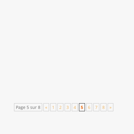
Melanie Lesschaeve
Dimanche 19 mai 2019, l'IRFO (Institut des
Rencontres de la Forme) accompagnait
de son expertise les animations dédiées à
la forme et à la santé à l'occasion des 15
ans d'engagement de la ville de Vitré
(Bretagne) dans le programme de
prévention santé "Vivons en...
Page 5 sur 8
«
1
2
3
4
5
6
7
8
»