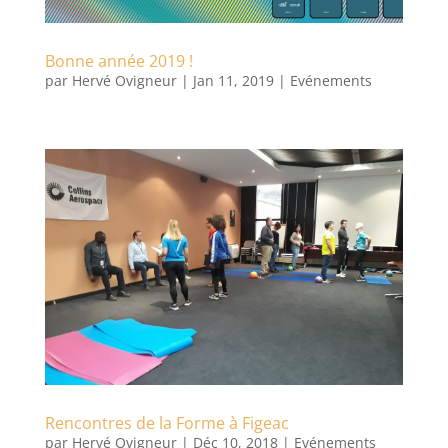
Bonne année 2019 !
par
Hervé Ovigneur
|
Jan 11, 2019
|
Evénements
Rencontres de la Forme à Figeac
par
Hervé Ovigneur
|
Déc 10, 2018
|
Evénements