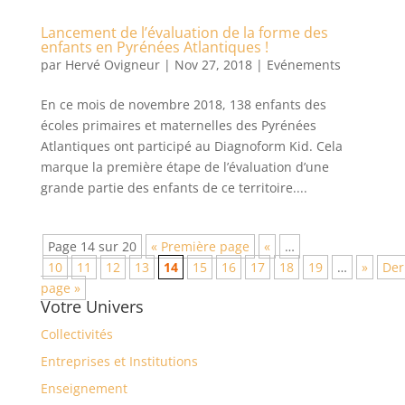
Lancement de l’évaluation de la forme des
enfants en Pyrénées Atlantiques !
par
Hervé Ovigneur
|
Nov 27, 2018
|
Evénements
En ce mois de novembre 2018, 138 enfants des
écoles primaires et maternelles des Pyrénées
Atlantiques ont participé au Diagnoform Kid. Cela
marque la première étape de l’évaluation d’une
grande partie des enfants de ce territoire....
Page 14 sur 20
« Première page
«
…
10
11
12
13
14
15
16
17
18
19
…
»
Der
page »
Votre Univers
Collectivités
Entreprises et Institutions
Enseignement