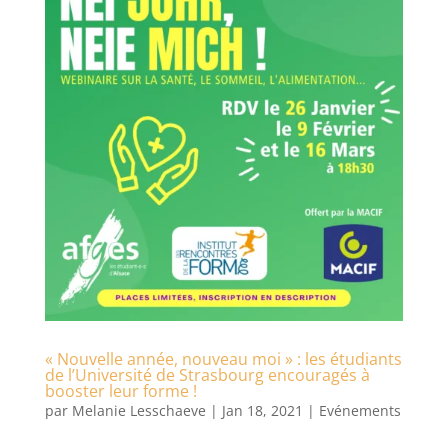
« Nouvelle année, nouveau moi » : les étudiants
de l’Université de Strasbourg encouragés à
booster leur forme !
par
Melanie Lesschaeve
|
Jan 18, 2021
|
Evénements