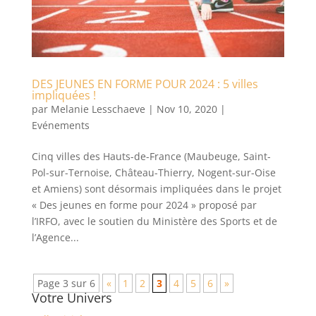
DES JEUNES EN FORME POUR 2024 : 5 villes
impliquées !
par
Melanie Lesschaeve
|
Nov 10, 2020
|
Evénements
Cinq villes des Hauts-de-France (Maubeuge, Saint-
Pol-sur-Ternoise, Château-Thierry, Nogent-sur-Oise
et Amiens) sont désormais impliquées dans le projet
« Des jeunes en forme pour 2024 » proposé par
l’IRFO, avec le soutien du Ministère des Sports et de
l’Agence...
Page 3 sur 6
«
1
2
3
4
5
6
»
Votre Univers