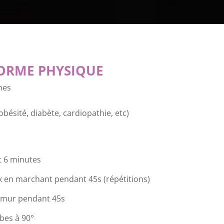
FORME PHYSIQUE
nes
bésité, diabète, cardiopathie, etc)
 6 minutes
oix en marchant pendant 45s (répétitions)
 mur pendant 45s
mbes à 90°