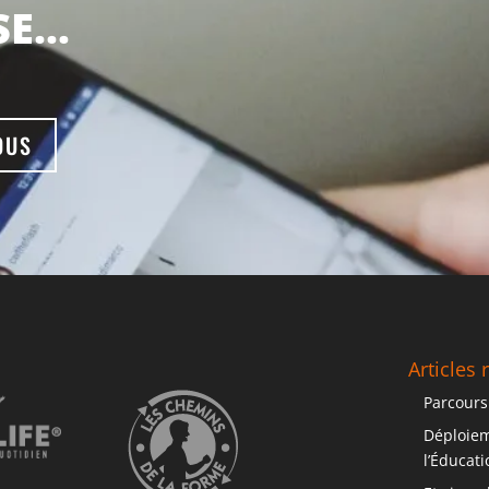
SE…
OUS
Articles 
Parcours
Déploiem
l’Éducat