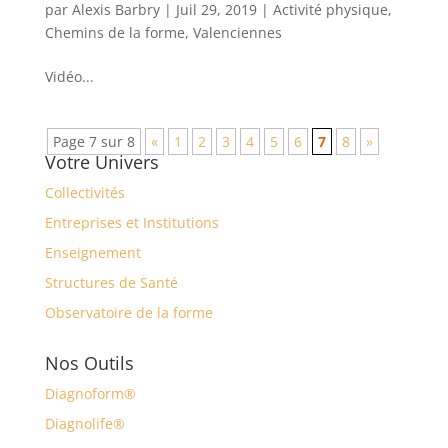
par
Alexis Barbry
|
Juil 29, 2019
|
Activité physique
,
Chemins de la forme
,
Valenciennes
Vidéo...
Page 7 sur 8
«
1
2
3
4
5
6
7
8
»
Votre Univers
Collectivités
Entreprises et Institutions
Enseignement
Structures de Santé
Observatoire de la forme
Nos Outils
Diagnoform®
Diagnolife®