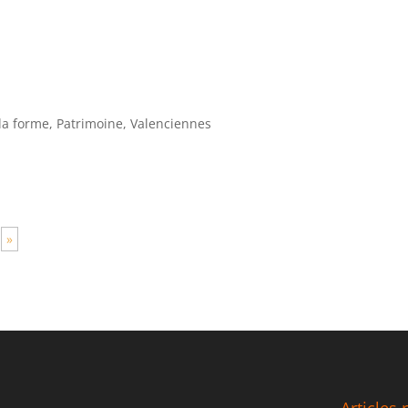
la forme
,
Patrimoine
,
Valenciennes
»