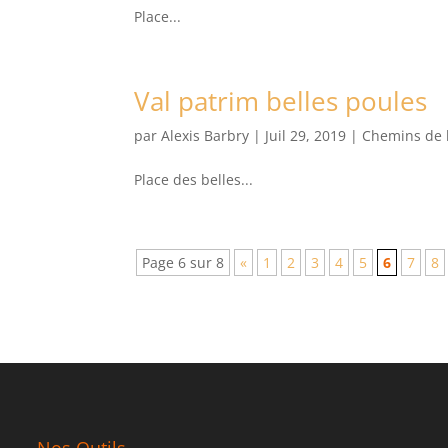
Place...
Val patrim belles poules
par
Alexis Barbry
|
Juil 29, 2019
|
Chemins de 
Place des belles...
Page 6 sur 8
«
1
2
3
4
5
6
7
8