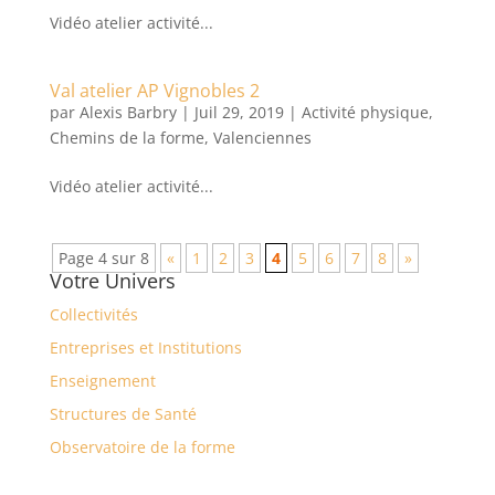
Vidéo atelier activité...
Val atelier AP Vignobles 2
par
Alexis Barbry
|
Juil 29, 2019
|
Activité physique
,
Chemins de la forme
,
Valenciennes
Vidéo atelier activité...
Page 4 sur 8
«
1
2
3
4
5
6
7
8
»
Votre Univers
Collectivités
Entreprises et Institutions
Enseignement
Structures de Santé
Observatoire de la forme