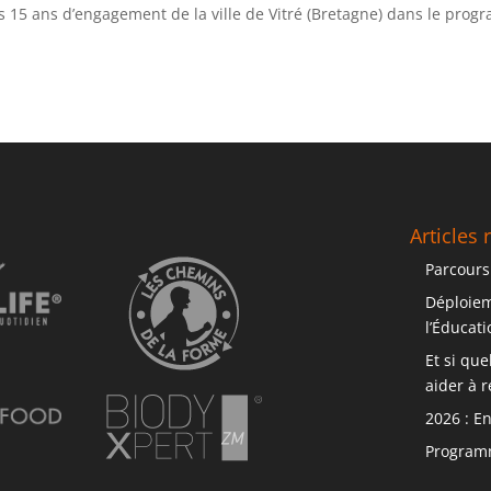
des 15 ans d’engagement de la ville de Vitré (Bretagne) dans le pro
Articles 
Parcours
Déploiem
l’Éducat
Et si qu
aider à r
2026 : E
Programm