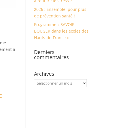
à réduire le stress ?
2026 : Ensemble, pour plus
de prévention santé !
Programme « SAVOIR
BOUGER dans les écoles des
Hauts-de-France »
ième
tement à
Derniers
commentaires
Archives
Archives
c
s