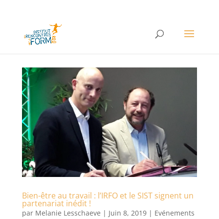
Bien-être au travail : l’IRFO et le SIST signent un
partenariat inédit !
par
Melanie Lesschaeve
|
Juin 8, 2019
|
Evénements