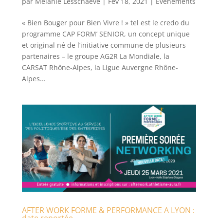
par
Melanie Lesschaeve
|
Fév 18, 2021
|
Evénements
« Bien Bouger pour Bien Vivre ! » tel est le credo du
programme CAP FORM’ SENIOR, un concept unique
et original né de l’initiative commune de plusieurs
partenaires – le groupe AG2R La Mondiale, la
CARSAT Rhône-Alpes, la Ligue Auvergne Rhône-
Alpes...
AFTER WORK FORME & PERFORMANCE A LYON :