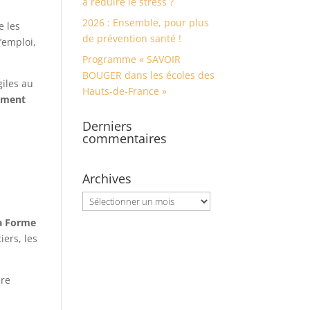
à réduire le stress ?
2026 : Ensemble, pour plus
e les
de prévention santé !
l’emploi,
Programme « SAVOIR
BOUGER dans les écoles des
giles au
Hauts-de-France »
gement
Derniers
commentaires
Archives
Archives
la Forme
iers, les
ère