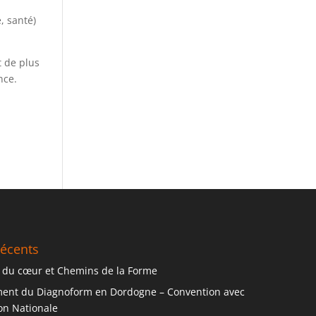
, santé)
 de plus
nce.
récents
 du cœur et Chemins de la Forme
ent du Diagnoform en Dordogne – Convention avec
ion Nationale