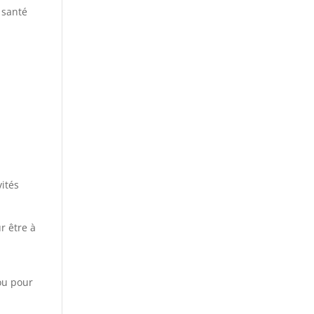
 santé
vités
r être à
 ou pour