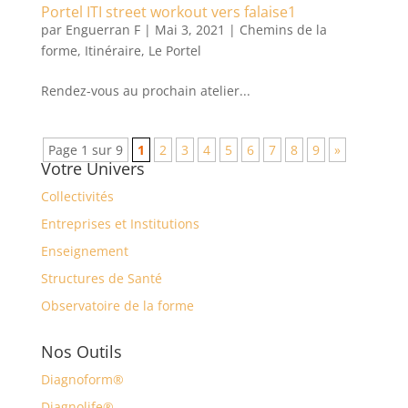
Portel ITI street workout vers falaise1
par
Enguerran F
|
Mai 3, 2021
|
Chemins de la
forme
,
Itinéraire
,
Le Portel
Rendez-vous au prochain atelier...
Page 1 sur 9
1
2
3
4
5
6
7
8
9
»
Votre Univers
Collectivités
Entreprises et Institutions
Enseignement
Structures de Santé
Observatoire de la forme
Nos Outils
Diagnoform®
Diagnolife®