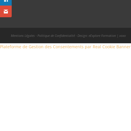
Mentions Légales
-
Politique de Confidentialité
- Design: eExplore Formation |
voxo
Plateforme de Gestion des Consentements par Real Cookie Banner