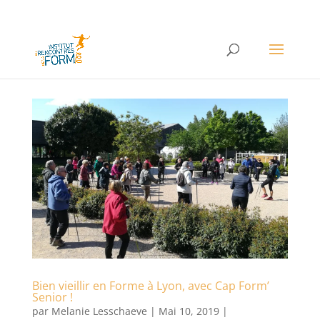
Bien vieillir en Forme à Lyon, avec Cap Form’
Senior !
par
Melanie Lesschaeve
|
Mai 10, 2019
|