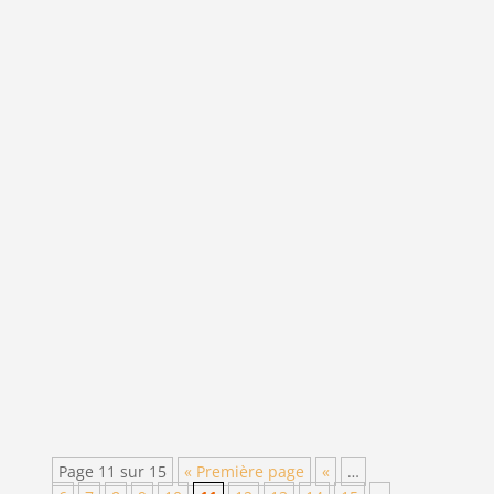
Ce 4 décembre, 50 personnes de
l'entreprise Ratier à Figeac ont participé
aux Rencontres de la Forme proposées
par l’Institut des Rencontres de la Forme
(IRFO). Au programme de cette journée :
le test Diagnoform® pour évaluer sa
condition physique et le questionnaire...
Page 11 sur 15
« Première page
«
…