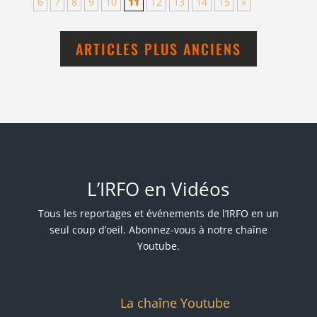
6
7
8
9
10
11
12
13
14
15
»
ARTICLES PLUS ANCIENS
L’IRFO en Vidéos
Tous les reportages et événements de l’IRFO en un
seul coup d’oeil. Abonnez-vous à notre chaîne
Youtube.
La chaîne Youtube