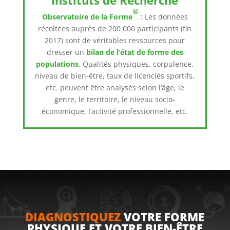
Instituts de Recherche
®
Observatoire de la Forme
: Les données
récoltées auprès de 200 000 participants (fin
2017) sont de véritables ressources pour
dresser un
bilan de l’état de forme des
populations
. Qualités physiques, corpulence,
niveau de bien-être, taux de licenciés sportifs,
etc. peuvent être analysés selon l’âge, le
genre, le territoire, le niveau socio-
économique, l’activité professionnelle, etc.
DIAGNOSTIQUEZ
VOTRE FORME
PHYSIQUE ET VOTRE BIEN-ÊTRE