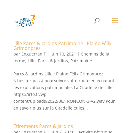
Lille Parcs & Jardins Patrimoine : Plaine Félix
Grimonprez
par
Enguerran F
|
Juin 10, 2021
|
Chemins de la
forme
,
Lille
,
Parcs & Jardins
,
Patrimoine
Parcs & Jardins Lille : Plaine Félix Grimonprez
N’hésitez pas à poursuivre votre route en écoutant
les explications patrimoniales La Citadelle de Lille
https://irfo.fr/wp-
content/uploads/2022/06/TRONCON-3-V2.wav Pour
en savoir plus sur la Citadelle et les...
Étirements Parcs & Jardins
par
Enguerran F
|
Juin 7, 2021
|
Activité physique
,