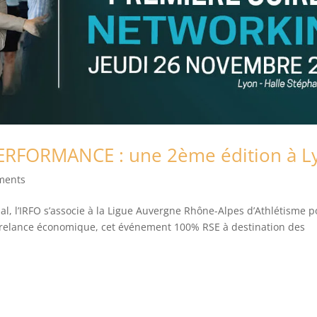
RFORMANCE : une 2ème édition à L
ments
nal, l’IRFO s’associe à la Ligue Auvergne Rhône-Alpes d’Athlétisme 
 relance économique, cet événement 100% RSE à destination des